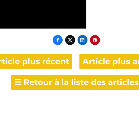




ticle plus récent
Article plus a
☰
Retour à la liste des articles